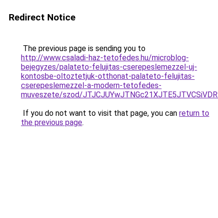
Redirect Notice
The previous page is sending you to
http://www.csaladi-haz-tetofedes.hu/microblog-
bejegyzes/palateto-felujitas-cserepeslemezzel-uj-
kontosbe-oltoztetjuk-otthonat-palateto-felujitas-
cserepeslemezzel-a-modern-tetofedes-
muveszete/szod/JTJCJUYwJTNGc21XJTE5JTVCSiVDRS
If you do not want to visit that page, you can
return to
the previous page
.