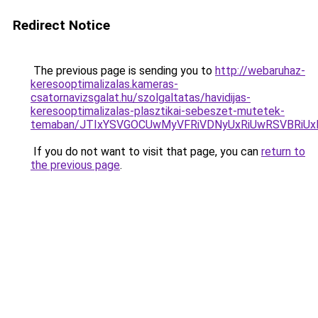
Redirect Notice
The previous page is sending you to
http://webaruhaz-
keresooptimalizalas.kameras-
csatornavizsgalat.hu/szolgaltatas/havidijas-
keresooptimalizalas-plasztikai-sebeszet-mutetek-
temaban/JTIxYSVGOCUwMyVFRiVDNyUxRiUwRSVBRi
If you do not want to visit that page, you can
return to
the previous page
.